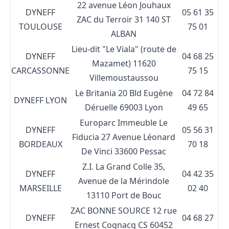
22 avenue Léon Jouhaux
DYNEFF
05 61 35
ZAC du Terroir
31 140 ST
TOULOUSE
75 01
ALBAN
Lieu-dit "Le Viala" (route de
DYNEFF
04 68 25
Mazamet)
11620
CARCASSONNE
75 15
Villemoustaussou
Le Britania
20 Bld Eugène
04 72 84
DYNEFF LYON
Déruelle
69003 Lyon
49 65
Europarc Immeuble Le
DYNEFF
05 56 31
Fiducia
27 Avenue Léonard
BORDEAUX
70 18
De Vinci
33600 Pessac
Z.I. La Grand Colle 35,
DYNEFF
04 42 35
Avenue de la Mérindole
MARSEILLE
02 40
13110 Port de Bouc
ZAC BONNE SOURCE
12 rue
DYNEFF
04 68 27
Ernest Cognacq
CS 60452