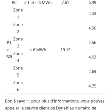
B0
> 1 et < 6 MWh
7.61
6.39
Zone
4.43
1
Zone
4.50
2
Zone
4.56
B1
3
et
> 6 MWh
19.15
Zone
B2i
4.63
4
Zone
4.69
5
Zone
4.75
6
Bon à savoir :
pour plus d'informations, vous pouvez
appeler le service client de
Dyneff
au numéro de