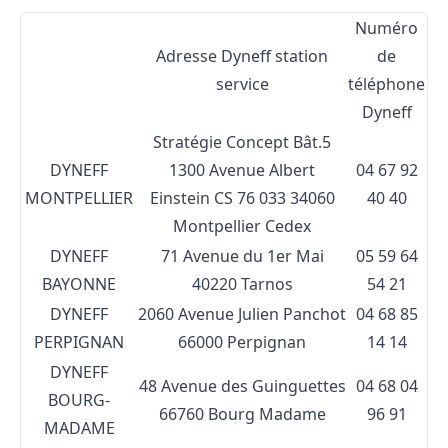
Numéro
Adresse Dyneff station
de
service
téléphone
Dyneff
Stratégie Concept Bât.5
DYNEFF
1300 Avenue Albert
04 67 92
MONTPELLIER
Einstein
CS 76 033
34060
40 40
Montpellier Cedex
DYNEFF
71 Avenue du 1er Mai
05 59 64
BAYONNE
40220 Tarnos
54 21
DYNEFF
2060 Avenue Julien Panchot
04 68 85
PERPIGNAN
66000 Perpignan
14 14
DYNEFF
48 Avenue des Guinguettes
04 68 04
BOURG-
66760 Bourg Madame
96 91
MADAME