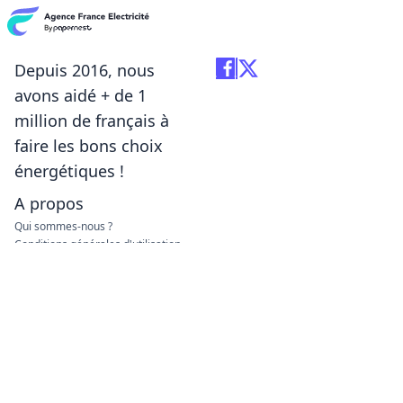
Depuis 2016, nous
avons aidé + de 1
million de français à
faire les bons choix
énergétiques !
A propos
Qui sommes-nous ?
Conditions générales d'utilisation
Méthodologie de classement
Traitement des avis
Politique de confidentialité
Copyright © agence-
france-électricité.fr 2026
– Tous droits réservés