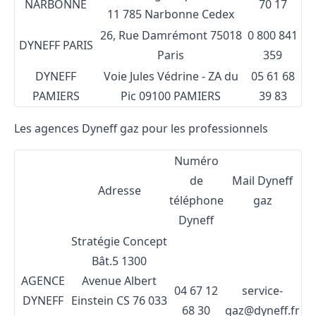
NARBONNE
70 17
11 785 Narbonne Cedex
26, Rue Damrémont
75018
0 800 841
DYNEFF PARIS
Paris
359
DYNEFF
Voie Jules Védrine - ZA du
05 61 68
PAMIERS
Pic
09100 PAMIERS
39 83
Les agences Dyneff gaz pour les professionnels
Numéro
de
Mail Dyneff
Adresse
téléphone
gaz
Dyneff
Stratégie Concept
Bât.5
1300
AGENCE
Avenue Albert
04 67 12
service-
DYNEFF
Einstein
CS 76 033
68 30
gaz@dyneff.fr