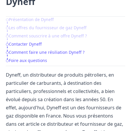
Dyneff
Présentation de Dyneff
Table of Contents
Les offres du fournisseur de gaz Dyneff
Comment souscrire à une offre Dyneff ?
Contacter Dyneff
Comment faire une résiliation Dyneff ?
Foire aux questions
Dyneff, un distributeur de produits pétroliers, en
particulier de carburants, à destination des
particuliers, professionnels et collectivités, a bien
évolué depuis sa création dans les années 50. En
effet, aujourd'hui, Dyneff est un des fournisseurs de
gaz disponible en France. Nous vous présentons
dans cet article ce distributeur et fournisseur de gaz,