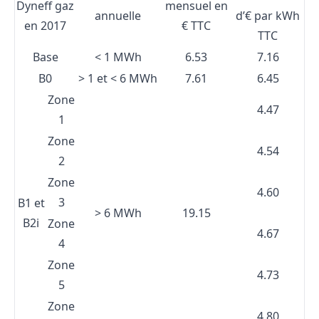
Dyneff gaz
mensuel en
annuelle
d’€ par kWh
en 2017
€ TTC
TTC
Base
< 1 MWh
6.53
7.16
B0
> 1 et < 6 MWh
7.61
6.45
Zone
4.47
1
Zone
4.54
2
Zone
4.60
3
B1 et
> 6 MWh
19.15
B2i
Zone
4.67
4
Zone
4.73
5
Zone
4.80