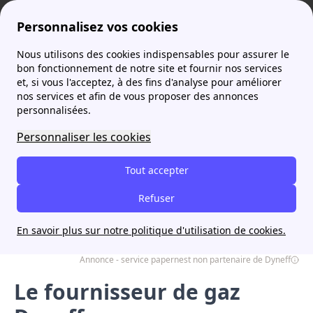
Personnalisez vos cookies
Nous utilisons des cookies indispensables pour assurer le
Agence France Électricité
Fournisseurs de gaz
Le fournisseur de gaz Dyneff
More
bon fonctionnement de notre site et fournir nos services
et, si vous l'acceptez, à des fins d'analyse pour améliorer
nos services et afin de vous proposer des annonces
personnalisées.
Je trouve l'offre d'énergie adaptée à
mon budget avec papernest
Personnaliser les cookies
Commencez en ligne
Tout accepter
Ouvert - ferme à 20h00
Souscrivez un contrat Dyneff en 5 minutes
Refuser
seulement avec nos experts
En savoir plus sur notre politique d'utilisation de cookies.
Annonce - service papernest non partenaire de Dyneff
Le fournisseur de gaz