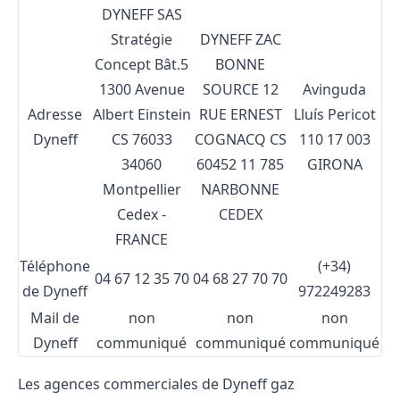
DYNEFF SAS
Stratégie
DYNEFF
ZAC
Concept Bât.5
BONNE
1300 Avenue
SOURCE
12
Avinguda
Adresse
Albert Einstein
RUE ERNEST
Lluís Pericot
Dyneff
CS 76033
COGNACQ
CS
110
17 003
34060
60452
11 785
GIRONA
Montpellier
NARBONNE
Cedex -
CEDEX
FRANCE
Téléphone
(+34)
04 67 12 35 70
04 68 27 70 70
de Dyneff
972249283
Mail de
non
non
non
Dyneff
communiqué
communiqué
communiqué
Les agences commerciales de Dyneff gaz